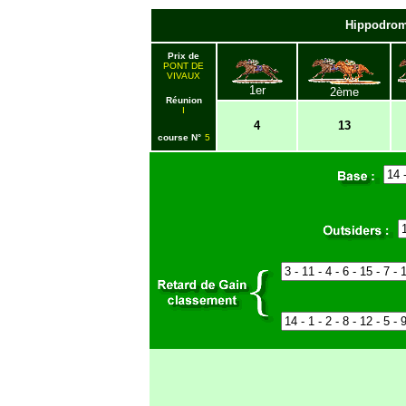
Hippodrom
Prix de
PONT DE
VIVAUX
1er
2ème
Réunion
I
4
13
course
N°
5